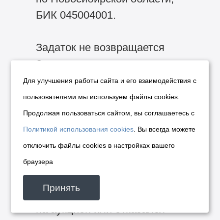
БИК 045004001.
Задаток не возвращается
Задаткодателю в случае
если:
Для улучшения работы сайта и его взаимодействия с
— заявка на участие
пользователями мы используем файлы cookies.
в аукционе была отозвана
Продолжая пользоваться сайтом, вы соглашаетесь с
Задаткодателем
Политикой использования cookies
. Вы всегда можете
по истечении срока,
отключить файлы cookies в настройках вашего
указанного в договоре
браузера
о задатке;
Принять
— Задаткодатель не прибыл
на аукцион или отказался