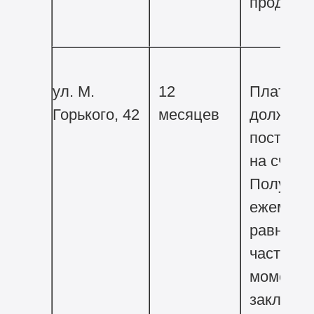
продажи
ул. М.
12
Платежи
Горького, 42
месяцев
должны
поступат
на счет
Получат
ежемеся
равными
частями 
момента
заключе