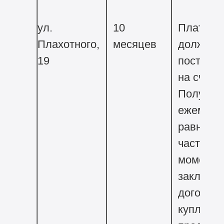
ул.
10
Платежи
Плахотного,
месяцев
должны
19
поступат
на счет
Получат
ежемеся
равными
частями 
момента
заключе
договор
купли-