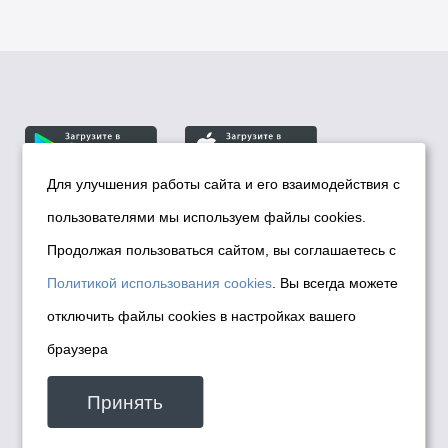
Для улучшения работы сайта и его взаимодействия с
пользователями мы используем файлы cookies.
© Департамент информационной политики мэрии
города Новосибирска, 2026
Продолжая пользоваться сайтом, вы соглашаетесь с
Политика использования Cookies
Политикой использования cookies
. Вы всегда можете
Политика по обработке персональных
отключить файлы cookies в настройках вашего
данных в информационных системах
браузера
мэрии города Новосибирска
Техническая поддержка сайта -
Принять
malinchukvl@mail.ru