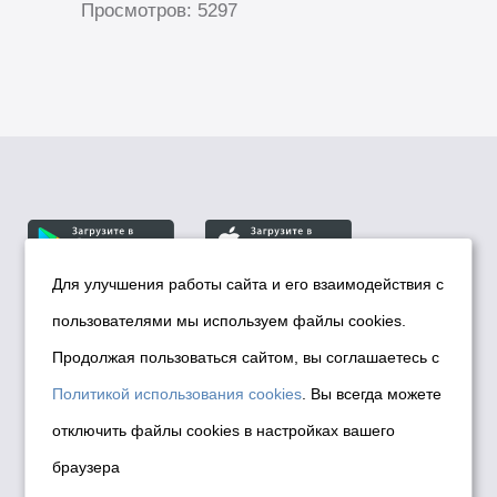
Просмотров: 5297
Для улучшения работы сайта и его взаимодействия с
пользователями мы используем файлы cookies.
© Департамент информационной политики мэрии
города Новосибирска, 2026
Продолжая пользоваться сайтом, вы соглашаетесь с
Политика использования Cookies
Политикой использования cookies
. Вы всегда можете
Политика по обработке персональных
отключить файлы cookies в настройках вашего
данных в информационных системах
браузера
мэрии города Новосибирска