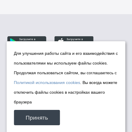
Для улучшения работы сайта и его взаимодействия с
пользователями мы используем файлы cookies.
© Департамент информационной политики мэрии
города Новосибирска, 2026
Продолжая пользоваться сайтом, вы соглашаетесь с
Политика использования Cookies
Политикой использования cookies
. Вы всегда можете
Политика по обработке персональных
отключить файлы cookies в настройках вашего
данных в информационных системах
браузера
мэрии города Новосибирска
Техническая поддержка сайта -
Принять
malinchukvl@mail.ru