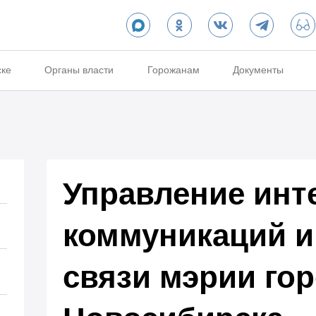
ске
Органы власти
Горожанам
Документы
Управление инт
коммуникаций и
связи мэрии го