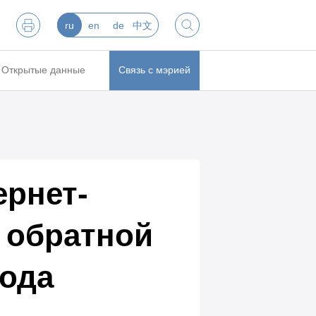
ru
en
de
中文
Открытые данные
Связь с мэрией
ернет-
 обратной
рода