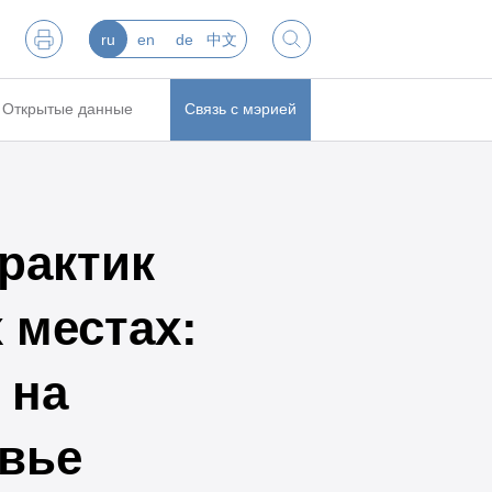
ru
en
de
中文
Открытые данные
Связь с мэрией
рактик
 местах:
 на
овье