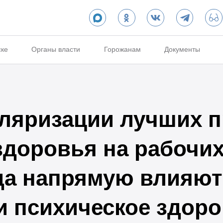
ске
Органы власти
Горожанам
Документы
ляризации лучших п
здоровья на рабочих
да напрямую влияют
и психическое здор