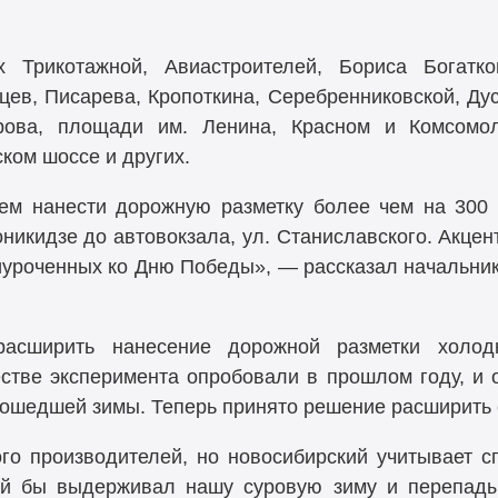
 Трикотажной, Авиастроителей, Бориса Богатко
цев, Писарева, Кропоткина, Серебренниковской, Дус
рова, площади им. Ленина, Красном и Комсомол
ком шоссе и других.
м нанести дорожную разметку более чем на 300 
оникидзе до автовокзала, ул. Станиславского. Акцен
иуроченных ко Дню Победы», — рассказал начальник
асширить нанесение дорожной разметки холод
стве эксперимента опробовали в прошлом году, и 
ошедшей зимы. Теперь принято решение расширить 
ого производителей, но новосибирский учитывает с
рый бы выдерживал нашу суровую зиму и перепады