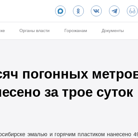
ске
Органы власти
Горожанам
Документы
сяч погонных метро
есено за трое суток
осибирске эмалью и горячим пластиком нанесено 4