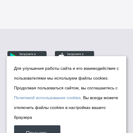
Для улучшения работы сайта и его взаимодействия с
пользователями мы используем файлы cookies.
© Департамент информационной политики мэрии
города Новосибирска, 2026
Продолжая пользоваться сайтом, вы соглашаетесь с
Политика использования Cookies
Политикой использования cookies
. Вы всегда можете
Политика по обработке персональных
отключить файлы cookies в настройках вашего
данных в информационных системах
браузера
мэрии города Новосибирска
Техническая поддержка сайта -