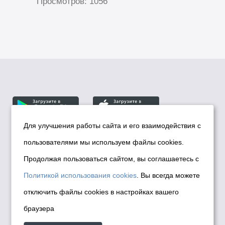
Просмотров: 1056
Для улучшения работы сайта и его взаимодействия с
пользователями мы используем файлы cookies.
© Департамент информационной политики мэрии
города Новосибирска, 2026
Продолжая пользоваться сайтом, вы соглашаетесь с
Политика использования Cookies
Политикой использования cookies
. Вы всегда можете
Политика по обработке персональных
отключить файлы cookies в настройках вашего
данных в информационных системах
браузера
мэрии города Новосибирска