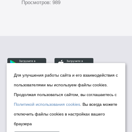
Просмотров: 989
Для улучшения работы сайта и его взаимодействия с
пользователями мы используем файлы cookies.
© Департамент информационной политики мэрии
города Новосибирска, 2026
Продолжая пользоваться сайтом, вы соглашаетесь с
Политика использования Cookies
Политикой использования cookies
. Вы всегда можете
Политика по обработке персональных
отключить файлы cookies в настройках вашего
данных в информационных системах
браузера
мэрии города Новосибирска