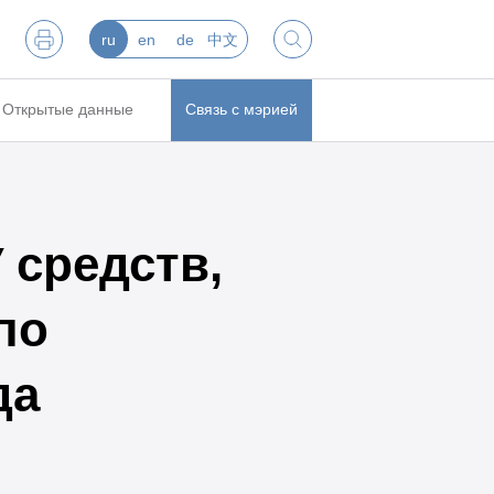
ru
en
de
中文
Открытые данные
Связь с мэрией
 средств,
по
да