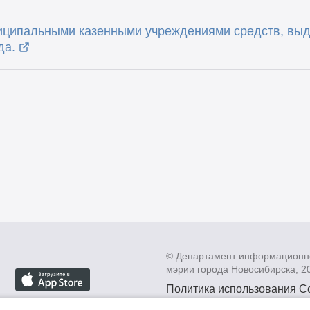
иципальными казенными учреждениями средств, выд
да.
© Департамент информационн
мэрии города Новосибирска, 2
Политика использования C
Политика по обработке пе