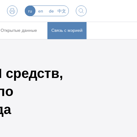
ru
en
de
中文
Открытые данные
Связь с мэрией
 средств,
по
да