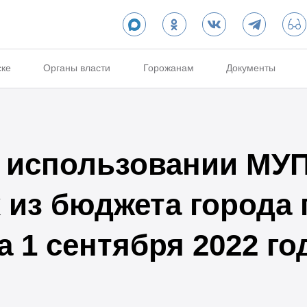
ске
Органы власти
Горожанам
Документы
 использовании МУП
из бюджета города 
 1 сентября 2022 го