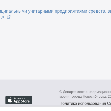
иципальными унитарными предприятиями средств, в
да.
© Департамент информационн
мэрии города Новосибирска, 2
Политика использования C
Политика по обработке пе