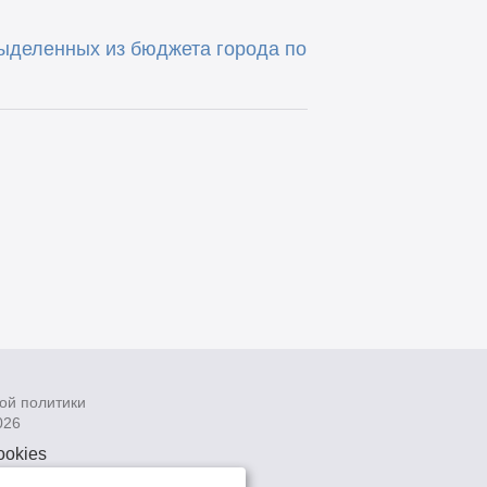
ыделенных из бюджета города по
ой политики
026
ookies
рсональных