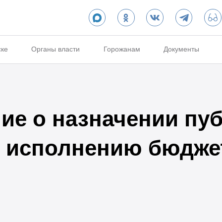
ске
Органы власти
Горожанам
Документы
ие о назначении пу
 исполнению бюджет