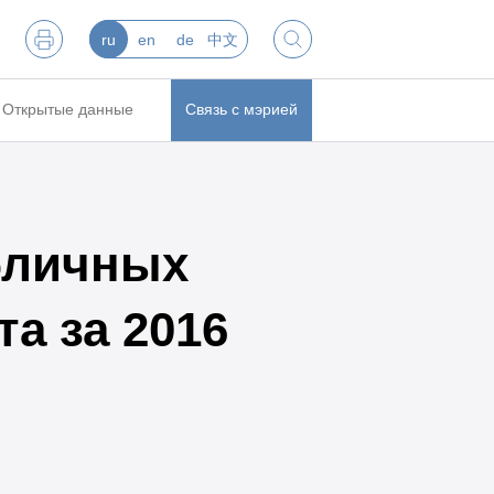
ru
en
de
中文
Открытые данные
Связь с мэрией
бличных
а за 2016