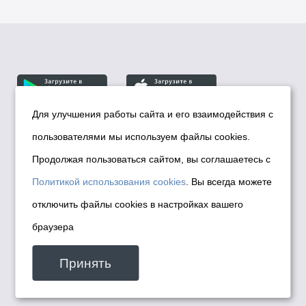
Для улучшения работы сайта и его взаимодействия с
пользователями мы используем файлы cookies.
© Департамент информационной политики мэрии
города Новосибирска, 2026
Продолжая пользоваться сайтом, вы соглашаетесь с
Политика использования Cookies
Политикой использования cookies
. Вы всегда можете
Политика по обработке персональных
отключить файлы cookies в настройках вашего
данных в информационных системах
браузера
мэрии города Новосибирска
Техническая поддержка сайта -
Принять
malinchukvl@mail.ru