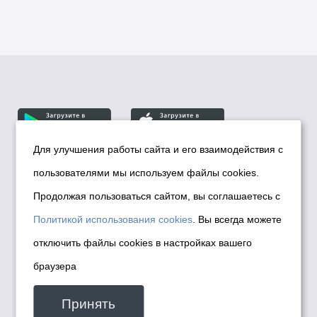
Для улучшения работы сайта и его взаимодействия с
пользователями мы используем файлы cookies.
© Департамент информационной политики мэрии
города Новосибирска, 2026
Продолжая пользоваться сайтом, вы соглашаетесь с
Политика использования Cookies
Политикой использования cookies
. Вы всегда можете
Политика по обработке персональных
отключить файлы cookies в настройках вашего
данных в информационных системах
браузера
мэрии города Новосибирска
Техническая поддержка сайта -
Принять
malinchukvl@mail.ru