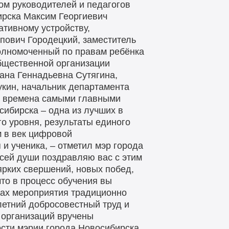
м руководителей и педагогов
ирска Максим Георгиевич
тивному устройству,
пович Городецкий, заместитель
олномоченный по правам ребёнка
бщественной организации
ана Геннадьевна Сутягина,
кин, начальник департамента
е времена самыми главными
сибирска – одна из лучших в
го уровня, результаты единого
м в век цифровой
и ученика, – отметил мэр города
всей души поздравляю вас с этим
ярких свершений, новых побед,
что в процесс обучения вы
мках мероприятия традиционно
летний добросовестный труд и
 организаций вручены
сти мэрии города Новосибирска,