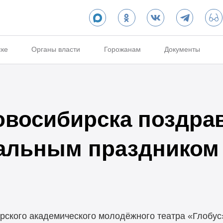
ске
Органы власти
Горожанам
Документы
овосибирска поздра
альным праздником
рского академического молодёжного театра «Глобус