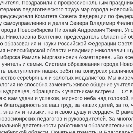
учителя. Поздравили с профессиональным празднико
етеранов педагогического труда мэр города Новосиб
председателя Комитета Совета Федерации по федера
му самоуправлению и делам Севера Владимир Филип
 города Новосибирска Николай Андреевич Тямин, Уп
да Николаевна Болтенко, председатель областной о
 образования и науки Российской Федерации Светл
ния Новосибирской области Владимир Николаевич Щу
сибирска Рамиль Миргазянович Ахметгареев. «Во вс
 учитель и семья. Система образования города Ново
аты выступления наших ребят на конкурсах различно
ичество серебряных и золотых медалистов. Мы живе
логия не способна заменить живое общение учителя 
 Кудрявцев, обращаясь к участникам встречи. – От 
ю вам удачи и успехов, мирного неба над головой, 
 благодарность за ваш труд, за наших детей, за то, 
, знания и навыки, но и свою душу и сердце». В ра
новосибирских педагогов и руководителей. За много
нальной деятельности работникам образовательных
сибирской области, Почетные грамоты и Благодарно