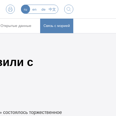
ru
en
de
中文
Открытые данные
Связь с мэрией
вили с
» состоялось торжественное