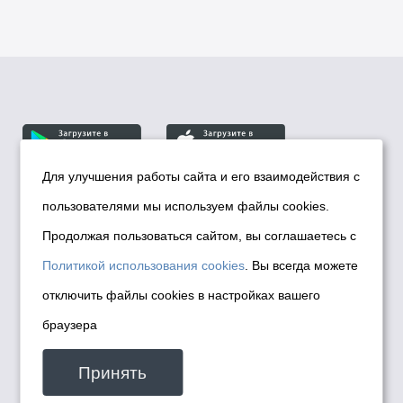
Для улучшения работы сайта и его взаимодействия с
пользователями мы используем файлы cookies.
© Департамент информационной политики мэрии
города Новосибирска, 2026
Продолжая пользоваться сайтом, вы соглашаетесь с
Политика использования Cookies
Политикой использования cookies
. Вы всегда можете
Политика по обработке персональных
отключить файлы cookies в настройках вашего
данных в информационных системах
браузера
мэрии города Новосибирска
Техническая поддержка сайта -
Принять
malinchukvl@mail.ru