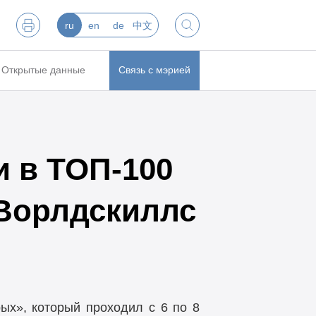
ru
en
de
中文
Открытые данные
Связь с мэрией
 в ТОП-100
 Ворлдскиллс
ых», который проходил с 6 по 8