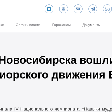
ске
Органы власти
Горожанам
Документы
Новосибирска вошли
иорского движения
нала IV Национального чемпионата «Навыки мудр