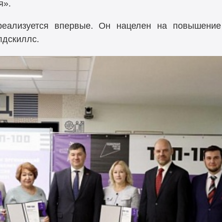
я».
 реализуется впервые. Он нацелен на повышение
лдскиллс.