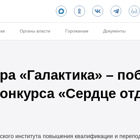
ске
Органы власти
Горожанам
Документы
ра «Галактика» – по
конкурса «Сердце от
ского института повышения квалификации и перепод