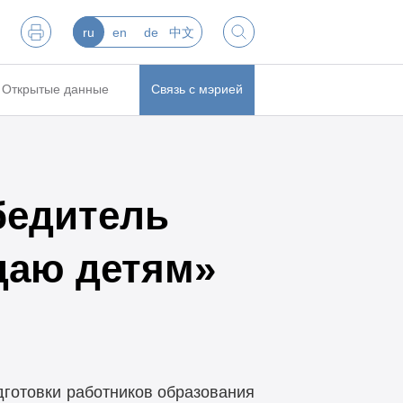
ru
en
de
中文
Открытые данные
Связь с мэрией
бедитель
даю детям»
готовки работников образования