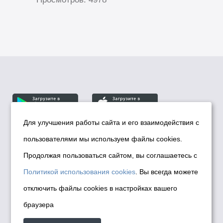
Для улучшения работы сайта и его взаимодействия с
пользователями мы используем файлы cookies.
© Департамент информационной политики мэрии
города Новосибирска, 2026
Продолжая пользоваться сайтом, вы соглашаетесь с
Политика использования Cookies
Политикой использования cookies
. Вы всегда можете
Политика по обработке персональных
отключить файлы cookies в настройках вашего
данных в информационных системах
браузера
мэрии города Новосибирска