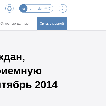
ru
en
de
中文
Открытые данные
Связь с мэрией
ждан,
риемную
нтябрь 2014