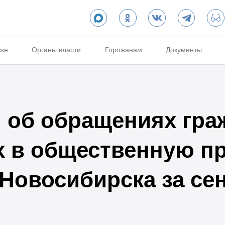
ске
Органы власти
Горожанам
Документы
об обращениях гра
х в общественную п
 Новосибирска за се