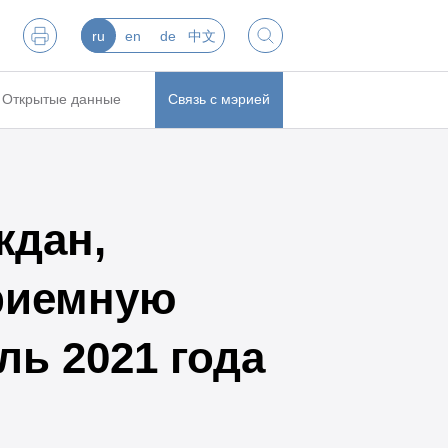
ru
en
de
中文
Открытые данные
Связь с мэрией
ждан,
риемную
ль 2021 года