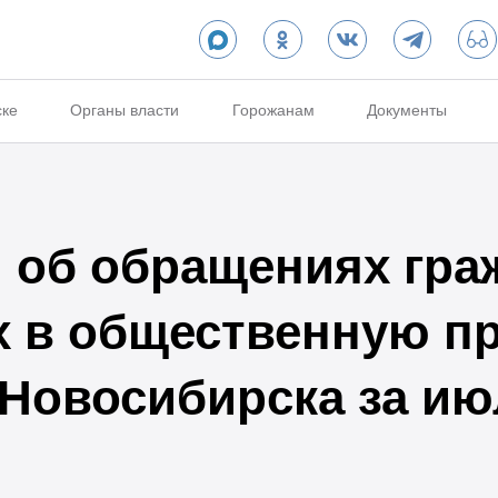
ске
Органы власти
Горожанам
Документы
об обращениях гра
х в общественную п
 Новосибирска за ию