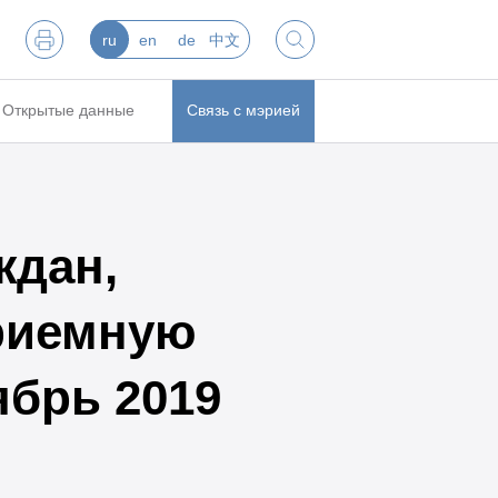
ru
en
de
中文
Открытые данные
Связь с мэрией
ждан,
риемную
ябрь 2019