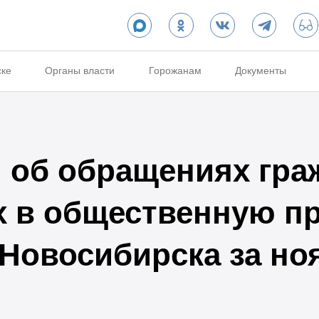
ске
Органы власти
Горожанам
Документы
об обращениях гра
х в общественную п
 Новосибирска за но