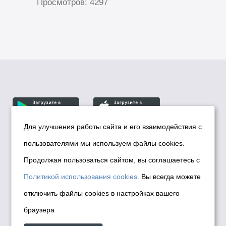
Просмотров: 4297
Для улучшения работы сайта и его взаимодействия с
пользователями мы используем файлы cookies.
© Департамент информационной политики мэрии
города Новосибирска, 2026
Продолжая пользоваться сайтом, вы соглашаетесь с
Политика использования Cookies
Политикой использования cookies
. Вы всегда можете
Политика по обработке персональных
отключить файлы cookies в настройках вашего
данных в информационных системах
браузера
мэрии города Новосибирска