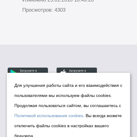
Просмотров: 4303
Для улучшения работы сайта и его взаимодействия с
пользователями мы используем файлы cookies.
© Департамент информационной политики мэрии
города Новосибирска, 2026
Продолжая пользоваться сайтом, вы соглашаетесь с
Политика использования Cookies
Политикой использования cookies
. Вы всегда можете
Политика по обработке персональных
отключить файлы cookies в настройках вашего
данных в информационных системах
браузера
мэрии города Новосибирска