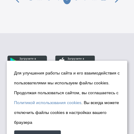
Для улучшения работы сайта и его взаимодействия с
пользователями мы используем файлы cookies.
© Департамент информационной политики мэрии
города Новосибирска, 2026
Продолжая пользоваться сайтом, вы соглашаетесь с
Политика использования Cookies
Политикой использования cookies
. Вы всегда можете
Политика по обработке персональных
отключить файлы cookies в настройках вашего
данных в информационных системах
браузера
мэрии города Новосибирска
Техническая поддержка сайта -