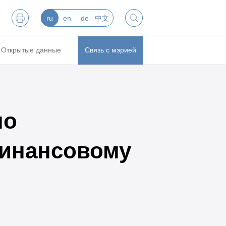
ru
en
de
中文
Открытые данные
Связь с мэрией
по
инансовому