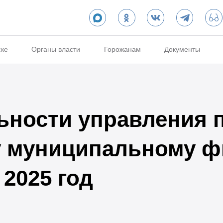
ске
Органы власти
Горожанам
Документы
ьности управления 
у муниципальному ф
2025 год