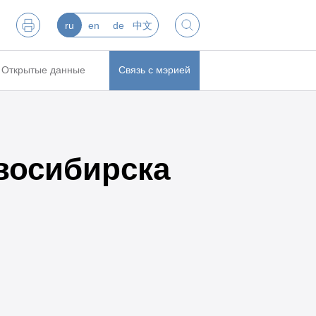
ru
en
de
中文
Открытые данные
Связь с мэрией
восибирска