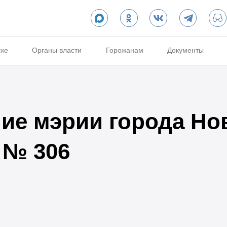
ске
Органы власти
Горожанам
Документы
ие мэрии города Но
2 № 306