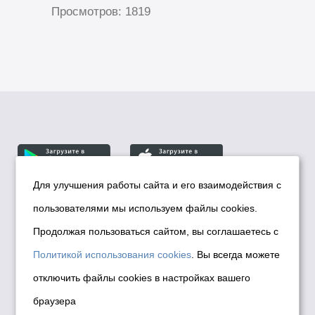
Просмотров: 1819
Для улучшения работы сайта и его взаимодействия с
пользователями мы используем файлы cookies.
© Департамент информационной политики мэрии
города Новосибирска, 2026
Продолжая пользоваться сайтом, вы соглашаетесь с
Политика использования Cookies
Политикой использования cookies
. Вы всегда можете
Политика по обработке персональных
отключить файлы cookies в настройках вашего
данных в информационных системах
браузера
мэрии города Новосибирска