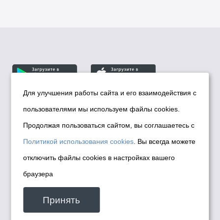
Для улучшения работы сайта и его взаимодействия с
пользователями мы используем файлы cookies.
© Департамент информационной политики мэрии
города Новосибирска, 2026
Продолжая пользоваться сайтом, вы соглашаетесь с
Политика использования Cookies
Политикой использования cookies
. Вы всегда можете
Политика по обработке персональных
отключить файлы cookies в настройках вашего
данных в информационных системах
браузера
мэрии города Новосибирска
Техническая поддержка сайта -
Принять
malinchukvl@mail.ru