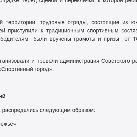
ощадке перед сценой и переклички, к которой ребя
й территории, трудовые отряды, состоящие из 
ей приступили к традиционным спортивным состя
обедителям были вручены грамоты и призы от Т
ганизовали и провели администрация Советского 
«Спортивный город».
ий
а распределись следующим образом:
ежье»