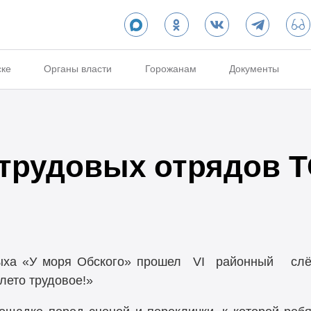
ске
Органы власти
Горожанам
Документы
 трудовых отрядов 
дыха «У моря Обского» прошел VI районный слё
лето трудовое!»