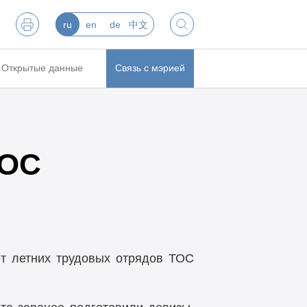
ru
en
de
中文
Открытые данные
Связь с мэрией
ТОС
т летних трудовых отрядов ТОС