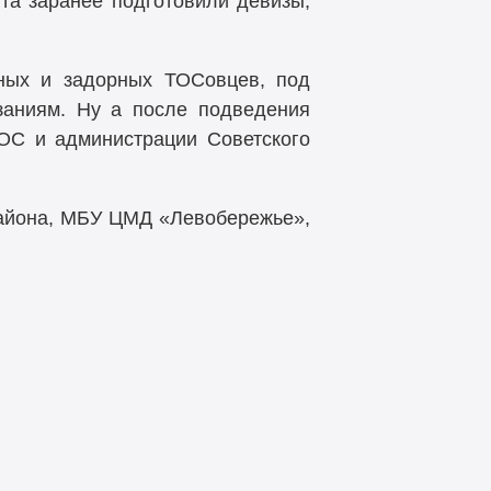
та заранее подготовили девизы,
юных и задорных ТОСовцев, под
заниям. Ну а после подведения
ОС и администрации Советского
района, МБУ ЦМД «Левобережье»,