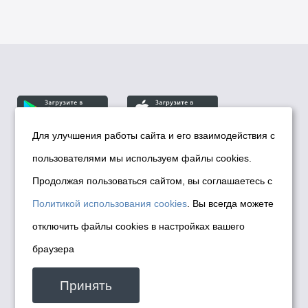
Для улучшения работы сайта и его взаимодействия с
пользователями мы используем файлы cookies.
© Департамент информационной политики мэрии
города Новосибирска, 2026
Продолжая пользоваться сайтом, вы соглашаетесь с
Политика использования Cookies
Политикой использования cookies
. Вы всегда можете
Политика по обработке персональных
отключить файлы cookies в настройках вашего
данных в информационных системах
браузера
мэрии города Новосибирска
Техническая поддержка сайта -
Принять
malinchukvl@mail.ru