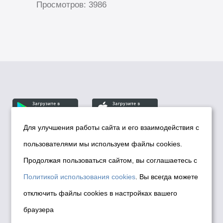
Просмотров: 3986
Для улучшения работы сайта и его взаимодействия с
пользователями мы используем файлы cookies.
© Департамент информационной политики мэрии
города Новосибирска, 2026
Продолжая пользоваться сайтом, вы соглашаетесь с
Политика использования Cookies
Политикой использования cookies
. Вы всегда можете
Политика по обработке персональных
отключить файлы cookies в настройках вашего
данных в информационных системах
браузера
мэрии города Новосибирска