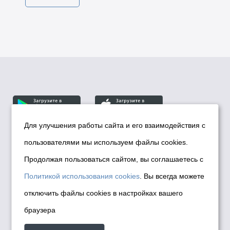
Для улучшения работы сайта и его взаимодействия с
пользователями мы используем файлы cookies.
© Департамент информационной политики мэрии
города Новосибирска, 2026
Продолжая пользоваться сайтом, вы соглашаетесь с
Политика использования Cookies
Политикой использования cookies
. Вы всегда можете
Политика по обработке персональных
отключить файлы cookies в настройках вашего
данных в информационных системах
браузера
мэрии города Новосибирска
Техническая поддержка сайта -