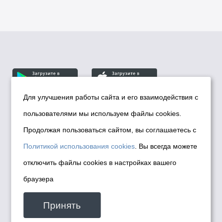
Для улучшения работы сайта и его взаимодействия с
пользователями мы используем файлы cookies.
© Департамент информационной политики мэрии
города Новосибирска, 2026
Продолжая пользоваться сайтом, вы соглашаетесь с
Политика использования Cookies
Политикой использования cookies
. Вы всегда можете
Политика по обработке персональных
отключить файлы cookies в настройках вашего
данных в информационных системах
браузера
мэрии города Новосибирска
Техническая поддержка сайта -
Принять
malinchukvl@mail.ru