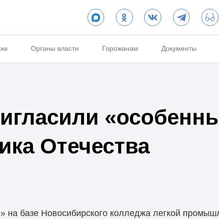
ске
Органы власти
Горожанам
Документы
игласили «особенны
ика Отечества
и» на базе Новосибирского колледжа легкой промыш