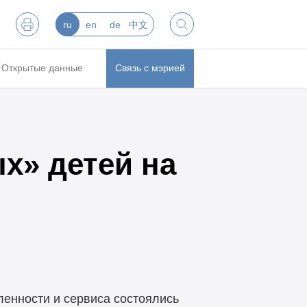
ru
en
de
中文
Открытые данные
Связь с мэрией
х» детей на
ленности и сервиса состоялись