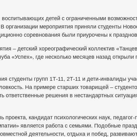
, воспитывающих детей с ограниченными возможнос
 В организации мероприятия приняли студенты Ново
диционно соревнования были приурочены к праздно
ятия – детский хореографический коллектив «Танце
уба «Успех», где несколько месяцев назад открыли
ия студенты групп 1Т-11, 2Т-11 и дети-инвалиды уча
 ловкость. На примере старших товарищей – студенто
ь ответственные решения в нестандартных ситуация
ль проекта, кандидат психологических наук, педагог
эмпатии» является работа с семьями. Подобные праз
овместной деятельности, отдыха и побед, развиваю