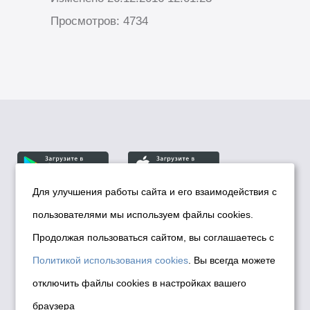
Просмотров: 4734
Для улучшения работы сайта и его взаимодействия с
пользователями мы используем файлы cookies.
© Департамент информационной политики мэрии
города Новосибирска, 2026
Продолжая пользоваться сайтом, вы соглашаетесь с
Политика использования Cookies
Политикой использования cookies
. Вы всегда можете
Политика по обработке персональных
отключить файлы cookies в настройках вашего
данных в информационных системах
браузера
мэрии города Новосибирска