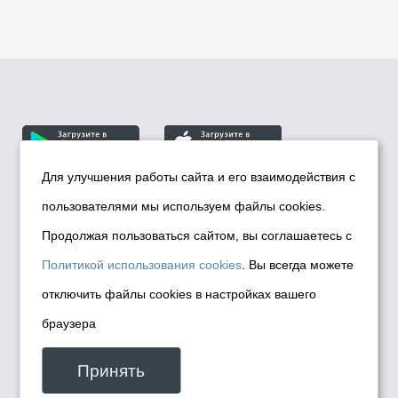
Для улучшения работы сайта и его взаимодействия с
пользователями мы используем файлы cookies.
© Департамент информационной политики мэрии
города Новосибирска, 2026
Продолжая пользоваться сайтом, вы соглашаетесь с
Политика использования Cookies
Политикой использования cookies
. Вы всегда можете
Политика по обработке персональных
отключить файлы cookies в настройках вашего
данных в информационных системах
браузера
мэрии города Новосибирска
Техническая поддержка сайта -
Принять
malinchukvl@mail.ru