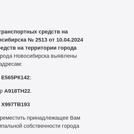
транспортных средств на
сибирска № 2513 от 10.04.2024
едств на территории города
орода Новосибирска выявлены
адресам:
р
Е565РК142
;
ер
А918ТН22
.
р
Х997ТВ193
реместить принадлежащее Вам
ипальной собственности города