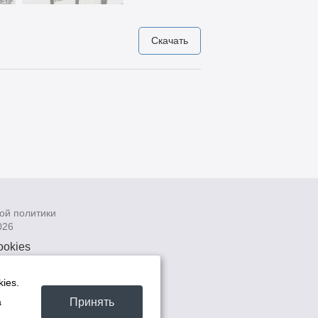
Скачать
ой политики
026
ookies
рсональных
 системах
ies.
а
Принять
а
та -