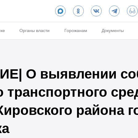
ске
Органы власти
Горожанам
Документы
Е| О выявлении со
о транспортного сре
Кировского района г
ка