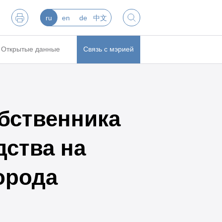
ru
en
de
中文
Открытые данные
Связь с мэрией
бственника
дства на
орода