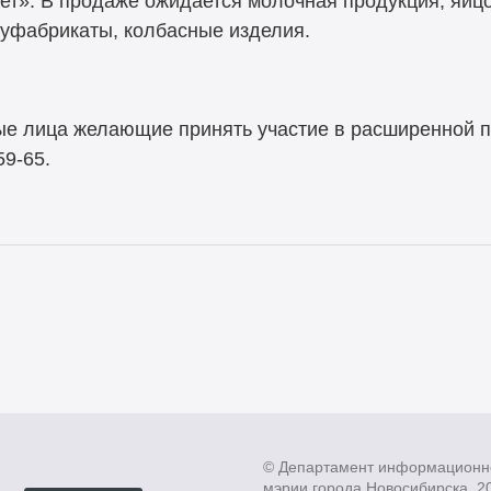
ет». В продаже ожидается молочная продукция, яйц
луфабрикаты, колбасные изделия.
ые лица желающие принять участие в расширенной п
59-65.
© Департамент информационн
мэрии города Новосибирска, 2