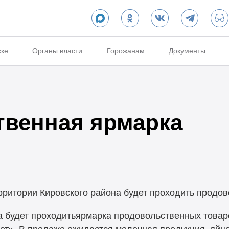
ске
Органы власти
Горожанам
Документы
венная ярмарка
территории Кировского района будет проходить продо
 будет проходитьярмарка продовольственных товаров