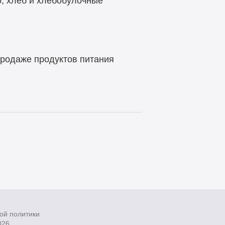
о, хлеб и хлебобулочные
родаже продуктов питания
ой политики
026