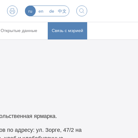
ru
en
de
中文
Открытые данные
Связь с мэрией
вольственная ярмарка.
 по адресу: ул. Зорге, 47/2 на