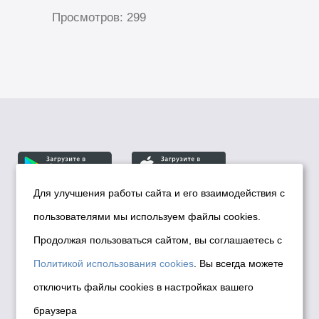
Просмотров: 299
Для улучшения работы сайта и его взаимодействия с
пользователями мы используем файлы cookies.
© Департамент информационной политики мэрии
города Новосибирска, 2026
Продолжая пользоваться сайтом, вы соглашаетесь с
Политика использования Cookies
Политикой использования cookies
. Вы всегда можете
Политика по обработке персональных
отключить файлы cookies в настройках вашего
данных в информационных системах
браузера
мэрии города Новосибирска