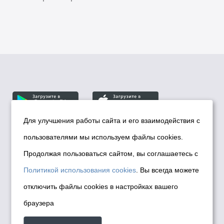
Для улучшения работы сайта и его взаимодействия с
пользователями мы используем файлы cookies.
© Департамент информационной политики мэрии
города Новосибирска, 2026
Продолжая пользоваться сайтом, вы соглашаетесь с
Политика использования Cookies
Политикой использования cookies
. Вы всегда можете
Политика по обработке персональных
отключить файлы cookies в настройках вашего
данных в информационных системах
браузера
мэрии города Новосибирска
Техническая поддержка сайта -