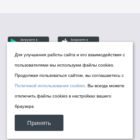
Для улучшения работы сайта и его взаимодействия с
пользователями мы используем файлы cookies.
© Департамент информационной политики мэрии
города Новосибирска, 2026
Продолжая пользоваться сайтом, вы соглашаетесь с
Политика использования Cookies
Политикой использования cookies
. Вы всегда можете
Политика по обработке персональных
отключить файлы cookies в настройках вашего
данных в информационных системах
браузера
мэрии города Новосибирска
Техническая поддержка сайта -
Принять
malinchukvl@mail.ru