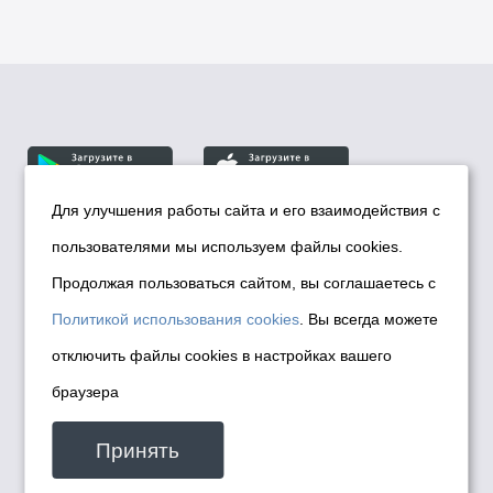
Для улучшения работы сайта и его взаимодействия с
пользователями мы используем файлы cookies.
© Департамент информационной политики мэрии
города Новосибирска, 2026
Продолжая пользоваться сайтом, вы соглашаетесь с
Политика использования Cookies
Политикой использования cookies
. Вы всегда можете
Политика по обработке персональных
отключить файлы cookies в настройках вашего
данных в информационных системах
браузера
мэрии города Новосибирска
Техническая поддержка сайта -
Принять
malinchukvl@mail.ru