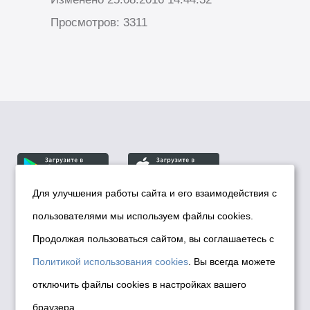
Просмотров: 3311
Для улучшения работы сайта и его взаимодействия с
пользователями мы используем файлы cookies.
© Департамент информационной политики мэрии
города Новосибирска, 2026
Продолжая пользоваться сайтом, вы соглашаетесь с
Политика использования Cookies
Политикой использования cookies
. Вы всегда можете
Политика по обработке персональных
отключить файлы cookies в настройках вашего
данных в информационных системах
браузера
мэрии города Новосибирска