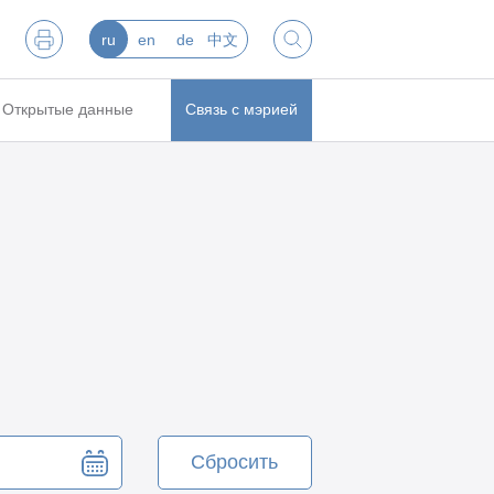
ru
en
de
中文
Открытые данные
Связь с мэрией
Сбросить