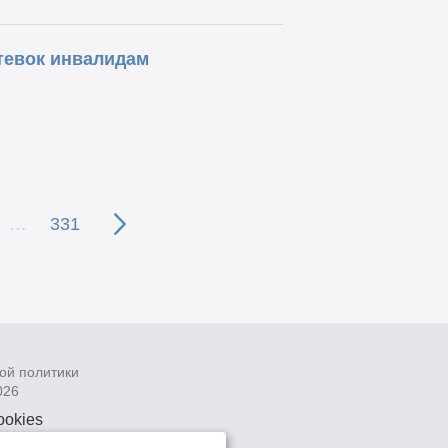
тевок инвалидам
…
331
ой политики
026
ookies
рсональных