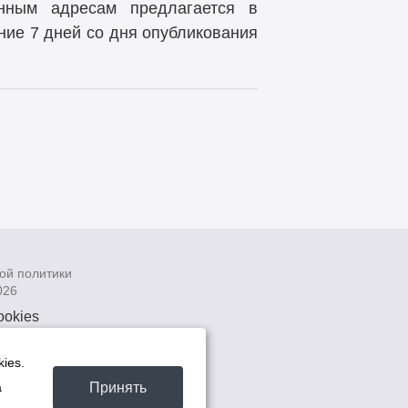
анным адресам предлагается в
ие 7 дней со дня опубликования
ой политики
026
ookies
рсональных
 системах
ies.
а
Принять
а
та -