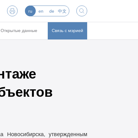
ru
en
de
中文
Открытые данные
Связь с мэрией
нтаже
бъектов
да Новосибирска, утвержденным