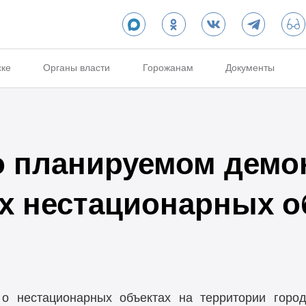
ске
Органы власти
Горожанам
Документы
 планируемом демо
х нестационарных о
о нестационарных объектах на территории горо