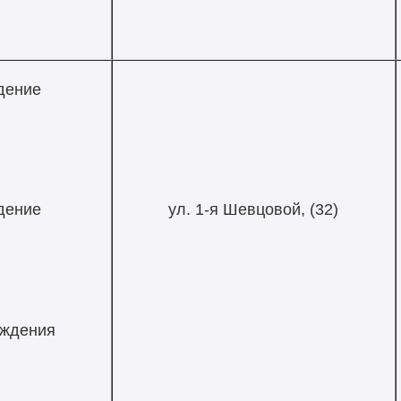
дение
дение
ул. 1-я Шевцовой, (32)
аждения