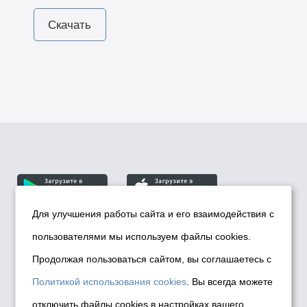
Скачать
Для улучшения работы сайта и его взаимодействия с
пользователями мы используем файлы cookies.
© Департамент информационной политики мэрии
города Новосибирска, 2026
Продолжая пользоваться сайтом, вы соглашаетесь с
Политика использования Cookies
Политикой использования cookies
. Вы всегда можете
Политика по обработке персональных
отключить файлы cookies в настройках вашего