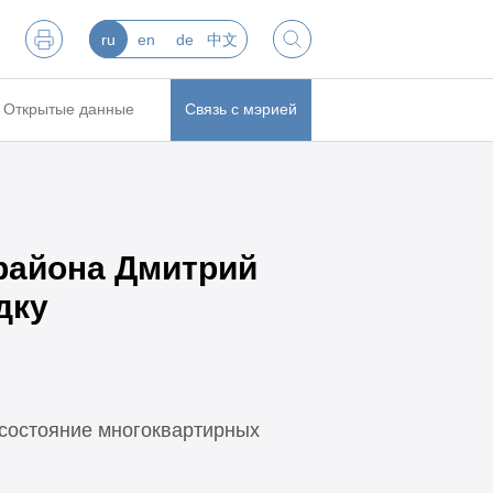
ru
en
de
中文
Открытые данные
Связь с мэрией
района Дмитрий
дку
состояние многоквартирных