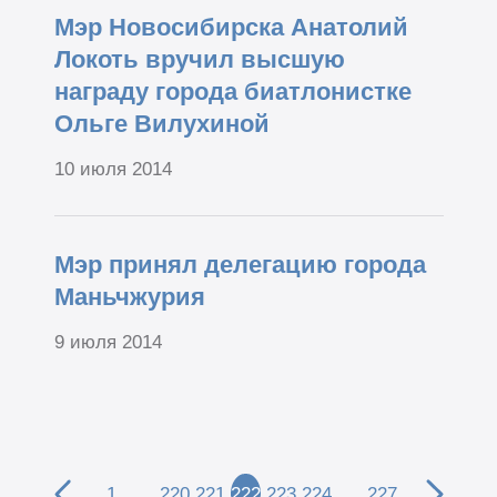
Мэр Новосибирска Анатолий
Локоть вручил высшую
награду города биатлонистке
Ольге Вилухиной
10 июля 2014
Мэр принял делегацию города
Маньчжурия
9 июля 2014
1
…
220
221
222
223
224
…
227