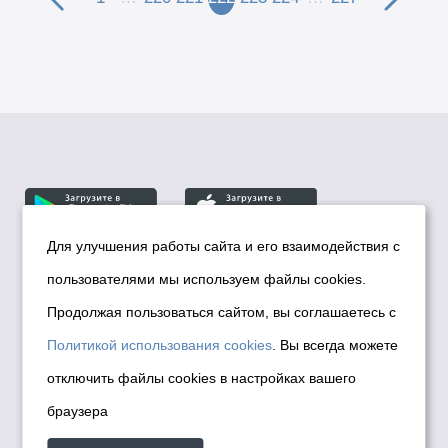
Для улучшения работы сайта и его взаимодействия с
пользователями мы используем файлы cookies.
© Департамент информационной политики мэрии
города Новосибирска, 2026
Продолжая пользоваться сайтом, вы соглашаетесь с
Политика использования Cookies
Политикой использования cookies
. Вы всегда можете
Политика по обработке персональных
отключить файлы cookies в настройках вашего
данных в информационных системах
браузера
мэрии города Новосибирска